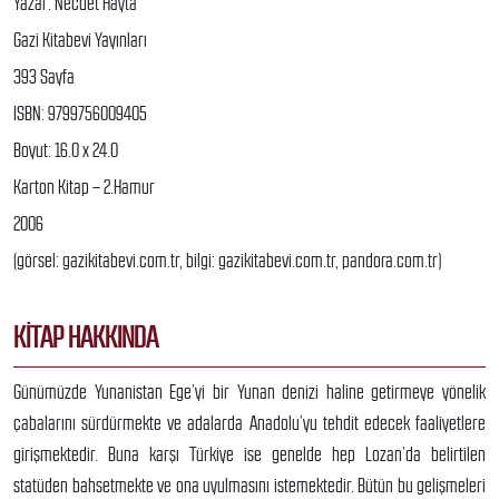
Yazar: Necdet Hayta
Gazi Kitabevi Yayınları
393 Sayfa
ISBN: 9799756009405
Boyut: 16.0 x 24.0
Karton Kitap – 2.Hamur
2006
(görsel: gazikitabevi.com.tr, bilgi: gazikitabevi.com.tr, pandora.com.tr)
KITAP HAKKINDA
Günümüzde Yunanistan Ege’yi bir Yunan denizi haline getirmeye yönelik
çabalarını sürdürmekte ve adalarda Anadolu’yu tehdit edecek faaliyetlere
girişmektedir. Buna karşı Türkiye ise genelde hep Lozan’da belirtilen
statüden bahsetmekte ve ona uyulmasını istemektedir. Bütün bu gelişmeleri