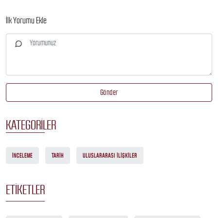
İlk Yorumu Ekle
Gönder
KATEGORILER
İNCELEME
TARIH
ULUSLARARASI ILIŞKILER
ETIKETLER