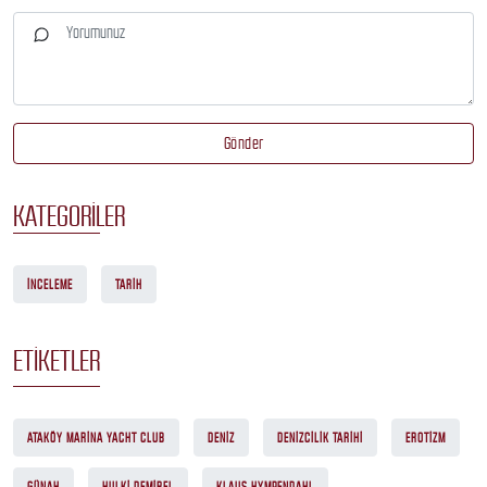
Gönder
KATEGORILER
İNCELEME
TARIH
ETIKETLER
ATAKÖY MARINA YACHT CLUB
DENIZ
DENIZCILIK TARIHI
EROTIZM
GÜNAH
HULKI DEMIREL
KLAUS HYMPENDAHL