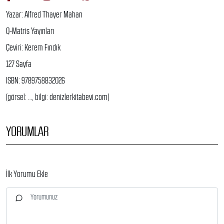
Yazar: Alfred Thayer Mahan
Q-Matris Yayınları
Çeviri: Kerem Fındık
127 Sayfa
ISBN: 9789758832026
(görsel: …, bilgi: denizlerkitabevi.com)
YORUMLAR
İlk Yorumu Ekle