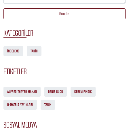
Gönder
KATEGORILER
İNCELEME
TARIH
ETIKETLER
ALFRED THAYER MAHAN
DENIZ GÜCÜ
KEREM FINDIK
Q-MATRIS YAYINLARI
TARIH
SOSYAL MEDYA