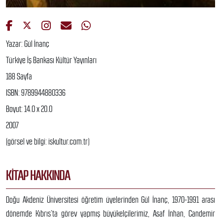
Yazar: Gül İnanç
Türkiye İş Bankası Kültür Yayınları
188 Sayfa
ISBN: 9789944880336
Boyut: 14.0 x 20.0
2007
(görsel ve bilgi: iskultur.com.tr)
KITAP HAKKINDA
Doğu Akdeniz Üniversitesi öğretim üyelerinden Gül İnanç, 1970-1991 arası
dönemde Kıbrıs’ta görev yapmış büyükelçilerimiz, Asaf İnhan, Candemir