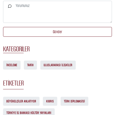
Gönder
KATEGORILER
İNCELEME
TARIH
ULUSLARARASI ILIŞKILER
ETIKETLER
BÜYÜKELÇILER ANLATIYOR
KIBRIS
TÜRK DIPLOMASISI
TÜRKIYE İŞ BANKASI KÜLTÜR YAYINLARI