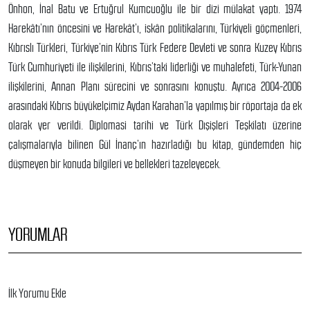
Önhon, İnal Batu ve Ertuğrul Kumcuoğlu ile bir dizi mülakat yaptı. 1974
Harekâtı’nın öncesini ve Harekât’ı, iskân politikalarını, Türkiyeli göçmenleri,
Kıbrıslı Türkleri, Türkiye’nin Kıbrıs Türk Federe Devleti ve sonra Kuzey Kıbrıs
Türk Cumhuriyeti ile ilişkilerini, Kıbrıs’taki liderliği ve muhalefeti, Türk-Yunan
ilişkilerini, Annan Planı sürecini ve sonrasını konuştu. Ayrıca 2004-2006
arasındaki Kıbrıs büyükelçimiz Aydan Karahan’la yapılmış bir röportaja da ek
olarak yer verildi. Diplomasi tarihi ve Türk Dışişleri Teşkilatı üzerine
çalışmalarıyla bilinen Gül İnanç’ın hazırladığı bu kitap, gündemden hiç
düşmeyen bir konuda bilgileri ve bellekleri tazeleyecek.
YORUMLAR
İlk Yorumu Ekle