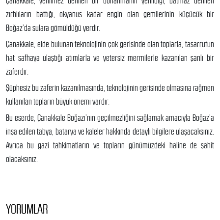
Çanakkale, yenilmez denilen bir donanmanın yenildiği, batmaz denilen
zırhlıların battığı, okyanus kadar engin olan gemilerinin küçücük bir
Boğaz’da sulara gömüldüğü yerdir.
Çanakkale, elde bulunan teknolojinin çok gerisinde olan toplarla, tasarrufun
hat safhaya ulaştığı atımlarla ve yetersiz mermilerle kazanılan şanlı bir
zaferdir.
Şüphesiz bu zaferin kazanılmasında, teknolojinin gerisinde olmasına rağmen
kullanılan topların büyük önemi vardır.
Bu eserde, Çanakkale Boğazı’nın geçilmezliğini sağlamak amacıyla Boğaz’a
inşa edilen tabya, batarya ve kaleler hakkında detaylı bilgilere ulaşacaksınız.
Ayrıca bu gazi tahkimatların ve topların günümüzdeki haline de şahit
olacaksınız.
YORUMLAR