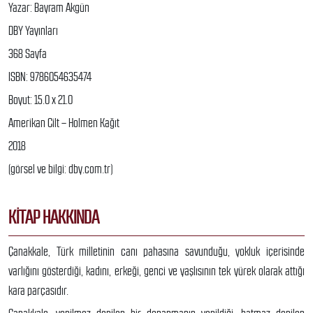
Yazar: Bayram Akgün
DBY Yayınları
368 Sayfa
ISBN: 9786054635474
Boyut: 15.0 x 21.0
Amerikan Cilt – Holmen Kağıt
2018
(görsel ve bilgi: dby.com.tr)
KITAP HAKKINDA
Çanakkale, Türk milletinin canı pahasına savunduğu, yokluk içerisinde
varlığını gösterdiği, kadını, erkeği, genci ve yaşlısının tek yürek olarak attığı
kara parçasıdır.