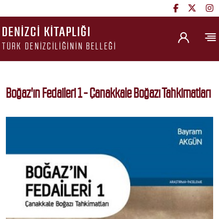
DENIZCI KITAPLIĞI
TÜRK DENIZCILIĞININ BELLEĞI
Boğaz'ın Fedaileri 1 - Çanakkale Boğazı Tahkimatları