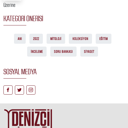
KATEGORI ÖNERISI
ANI
2022
MITOLOJI
KOLEKSIYON
EĞITIM
İNCELEME
SORU BANKASI
SIYASET
SOSYAL MEDYA