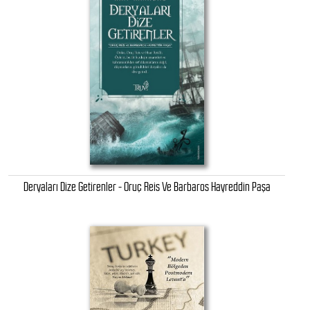
Deryaları Dize Getirenler - Oruç Reis Ve Barbaros Hayreddin Paşa