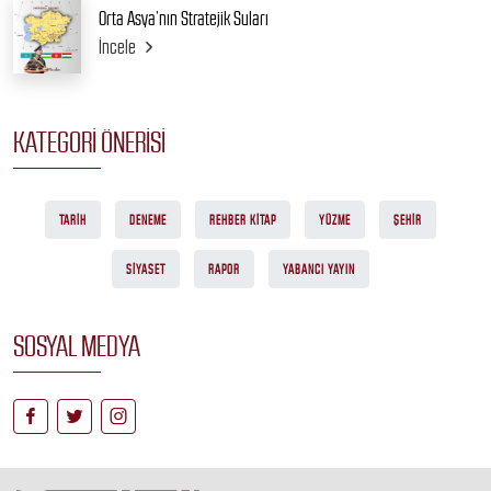
Orta Asya’nın Stratejik Suları
İncele
KATEGORI ÖNERISI
TARIH
DENEME
REHBER KITAP
YÜZME
ŞEHIR
SIYASET
RAPOR
YABANCI YAYIN
SOSYAL MEDYA