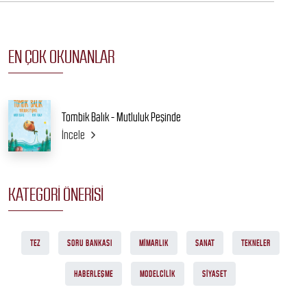
EN ÇOK OKUNANLAR
Tombik Balık - Mutluluk Peşinde
İncele
KATEGORI ÖNERISI
TEZ
SORU BANKASI
MIMARLIK
SANAT
TEKNELER
HABERLEŞME
MODELCILIK
SIYASET