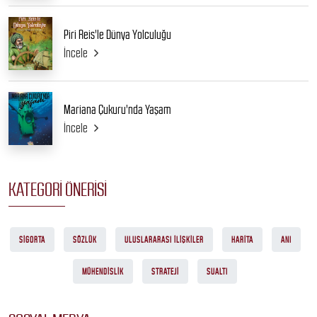
Piri Reis'le Dünya Yolculuğu
İncele
Mariana Çukuru'nda Yaşam
İncele
KATEGORI ÖNERISI
SIGORTA
SÖZLÜK
ULUSLARARASI ILIŞKILER
HARITA
ANI
MÜHENDISLIK
STRATEJI
SUALTI