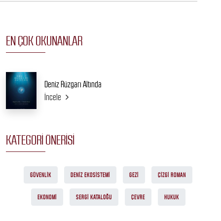
EN ÇOK OKUNANLAR
Deniz Rüzgarı Altında
İncele
KATEGORI ÖNERISI
GÜVENLIK
DENIZ EKOSISTEMI
GEZI
ÇIZGI ROMAN
EKONOMI
SERGI KATALOĞU
ÇEVRE
HUKUK