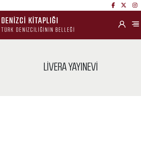
DENIZCI KITAPLIĞI
TÜRK DENIZCILIĞININ BELLEĞI
LIVERA YAYINEVI