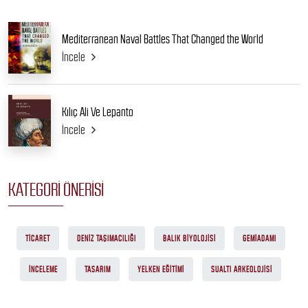
Mediterranean Naval Battles That Changed the World
İncele
Kılıç Ali Ve Lepanto
İncele
KATEGORI ÖNERISI
TICARET
DENIZ TAŞIMACILIĞI
BALIK BIYOLOJISI
GEMIADAMI
İNCELEME
TASARIM
YELKEN EĞITIMI
SUALTI ARKEOLOJISI