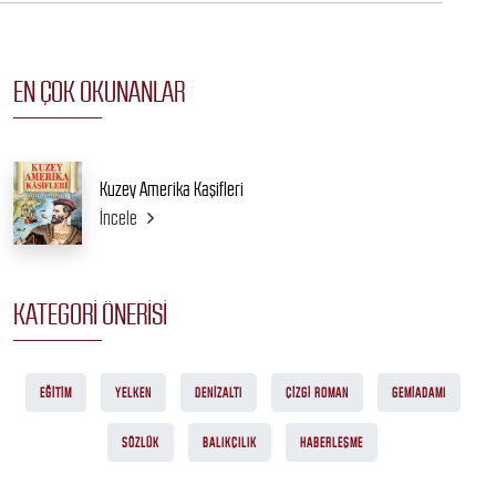
EN ÇOK OKUNANLAR
Kuzey Amerika Kaşifleri
İncele
KATEGORI ÖNERISI
EĞITIM
YELKEN
DENIZALTI
ÇIZGI ROMAN
GEMIADAMI
SÖZLÜK
BALIKÇILIK
HABERLEŞME