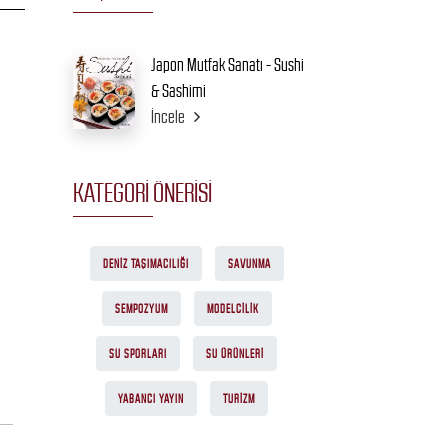
Japon Mutfak Sanatı - Sushi
& Sashimi
İncele
KATEGORI ÖNERISI
DENIZ TAŞIMACILIĞI
SAVUNMA
SEMPOZYUM
MODELCILIK
SU SPORLARI
SU ÜRÜNLERI
YABANCI YAYIN
TURIZM