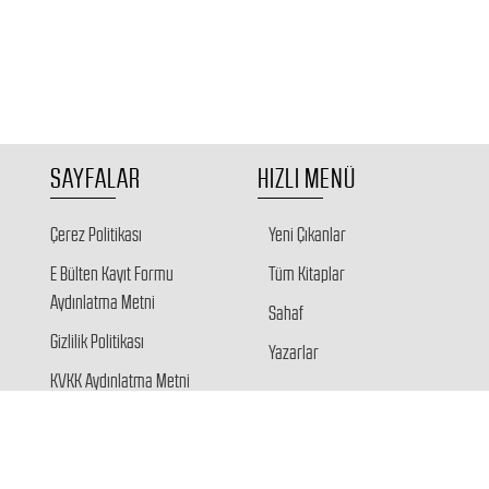
SAYFALAR
HIZLI MENÜ
Çerez Politikası
Yeni Çıkanlar
E Bülten Kayıt Formu
Tüm Kitaplar
Aydınlatma Metni
Sahaf
Gizlilik Politikası
Yazarlar
KVKK Aydınlatma Metni
Veri Sahibi Başvuru Formu
Giriş