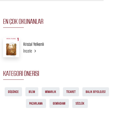
EN ÇOK OKUNANLAR
Kristal Yelkenli
İncele
KATEGORI ÖNERISI
DÜŞÜNCE
BILIM
MIMARLIK
TICARET
BALIK BIYOLOJISI
PAZARLAMA
GEMIADAMI
SÖZLÜK