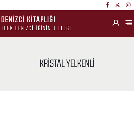
DENIZCI KITAPLIĞI
TÜRK DENIZCILIĞININ BELLEĞI
KRISTAL YELKENLI