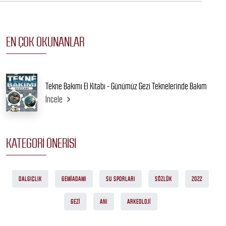
EN ÇOK OKUNANLAR
Tekne Bakımı El Kitabı - Günümüz Gezi Teknelerinde Bakım
İncele
KATEGORI ÖNERISI
DALGIÇLIK
GEMIADAMI
SU SPORLARI
SÖZLÜK
2022
GEZI
ANI
ARKEOLOJI