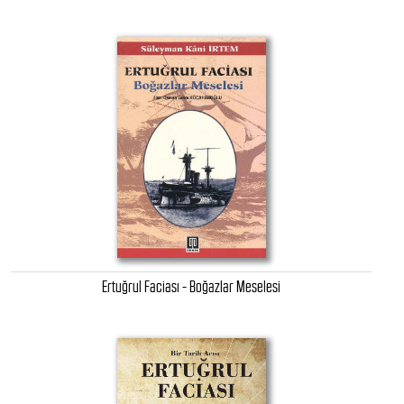
Ertuğrul Faciası - Boğazlar Meselesi