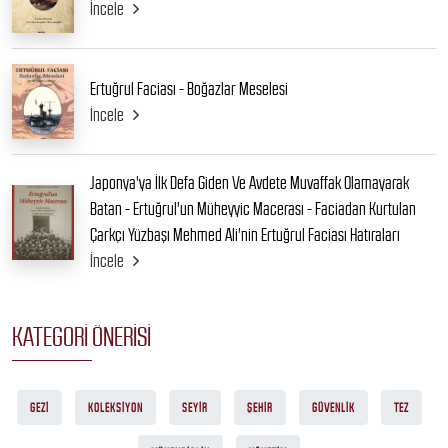
İncele
Ertuğrul Faciası - Boğazlar Meselesi
İncele
Japonya'ya İlk Defa Giden Ve Avdete Muvaffak Olamayarak
Batan - Ertuğrul'un Müheyyic Macerası - Faciadan Kurtulan
Çarkçı Yüzbaşı Mehmed Ali'nin Ertuğrul Faciası Hatıraları
İncele
KATEGORI ÖNERISI
GEZI
KOLEKSIYON
SEYIR
ŞEHIR
GÜVENLIK
TEZ