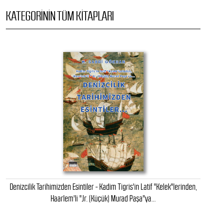
KATEGORININ TÜM KITAPLARI
Denizcilik Tarihimizden Esintiler - Kadim Tigris'in Latif "Kelek"lerinden,
Haarlem'li "Jr. (Küçük) Murad Paşa"ya...