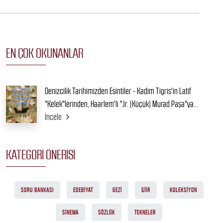
EN ÇOK OKUNANLAR
Denizcilik Tarihimizden Esintiler - Kadim Tigris'in Latif
"Kelek"lerinden, Haarlem'li "Jr. (Küçük) Murad Paşa"ya...
İncele
KATEGORI ÖNERISI
SORU BANKASI
EDEBIYAT
GEZI
ŞIIR
KOLEKSIYON
SINEMA
SÖZLÜK
TEKNELER