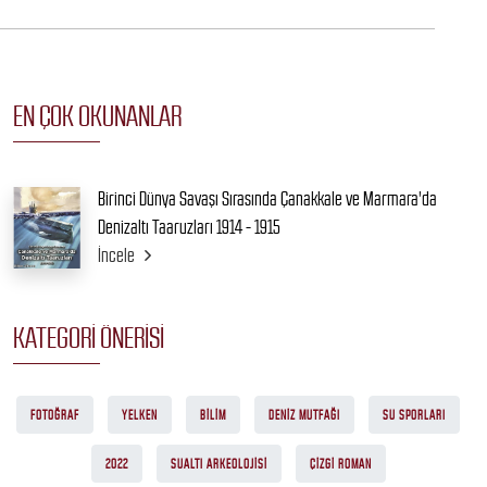
EN ÇOK OKUNANLAR
Birinci Dünya Savaşı Sırasında Çanakkale ve Marmara'da
Denizaltı Taaruzları 1914 - 1915
İncele
KATEGORI ÖNERISI
FOTOĞRAF
YELKEN
BILIM
DENIZ MUTFAĞI
SU SPORLARI
2022
SUALTI ARKEOLOJISI
ÇIZGI ROMAN