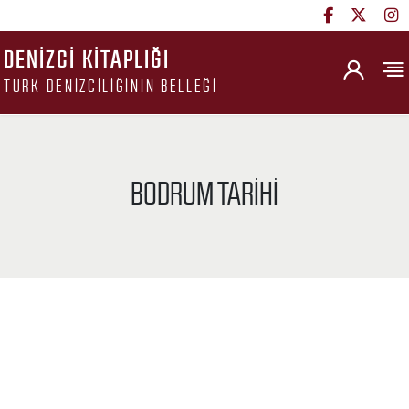
DENIZCI KITAPLIĞI
TÜRK DENIZCILIĞININ BELLEĞI
BODRUM TARIHI