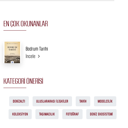
EN ÇOK OKUNANLAR
Bodrum Tarihi
İncele
KATEGORI ÖNERISI
DENIZALTI
ULUSLARARASI ILIŞKILER
TARIH
MODELCILIK
KOLEKSIYON
TAŞIMACILIK
FOTOĞRAF
DENIZ EKOSISTEMI