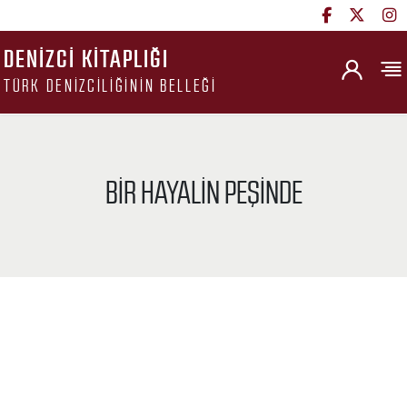
DENIZCI KITAPLIĞI
TÜRK DENIZCILIĞININ BELLEĞI
BIR HAYALIN PEŞINDE