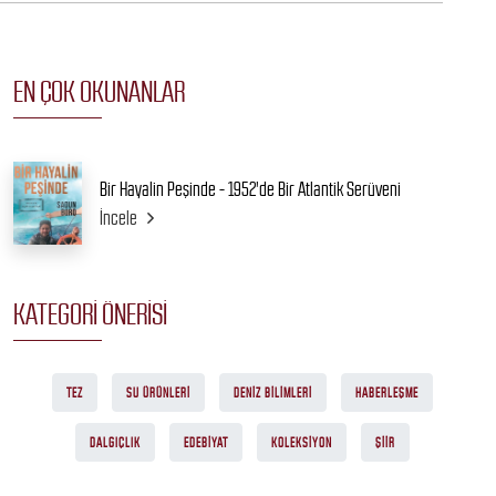
EN ÇOK OKUNANLAR
Bir Hayalin Peşinde - 1952'de Bir Atlantik Serüveni
İncele
KATEGORI ÖNERISI
TEZ
SU ÜRÜNLERI
DENIZ BILIMLERI
HABERLEŞME
DALGIÇLIK
EDEBIYAT
KOLEKSIYON
ŞIIR