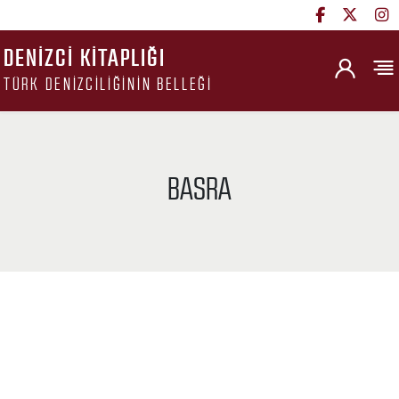
DENIZCI KITAPLIĞI
TÜRK DENIZCILIĞININ BELLEĞI
BASRA