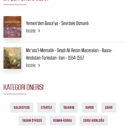
Yemen'den Basra'ya - Sınırdaki Osmanlı
İncele
Mir'atü'l-Memalik - Seydi Ali Reisin Maceraları - Basra-
Hindistan-Türkistan- İran - 1554-1557
İncele
KATEGORI ÖNERISI
KOLEKSIYON
STRATEJI
TASARIM
RAPOR
ŞEHIR
YAŞAM ÖYKÜSÜ
ROMAN-KURGU
SERGI KATALOĞU