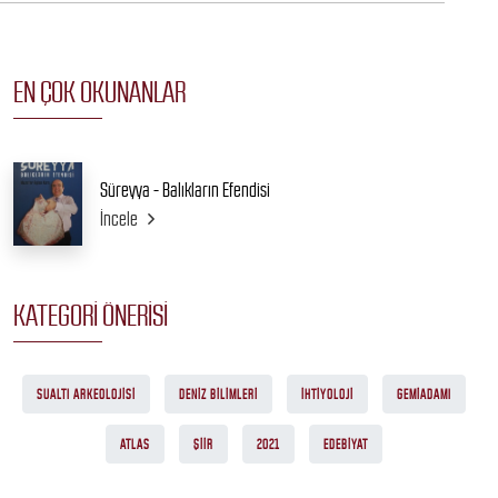
EN ÇOK OKUNANLAR
Süreyya - Balıkların Efendisi
İncele
KATEGORI ÖNERISI
SUALTI ARKEOLOJISI
DENIZ BILIMLERI
İHTIYOLOJI
GEMIADAMI
ATLAS
ŞIIR
2021
EDEBIYAT