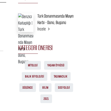
Türk Donanmasında Mayın
Harbi - Dünü, Bugünü
İncele
KATEGORI ÖNERISI
MITOLOJI
YAŞAM ÖYKÜSÜ
BALIK BIYOLOJISI
TAŞIMACILIK
DÜŞÜNCE
BILIM
SOSYOLOJI
2021