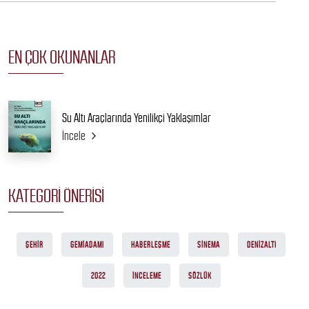
EN ÇOK OKUNANLAR
Su Altı Araçlarında Yenilikçi Yaklaşımlar
İncele
KATEGORI ÖNERISI
ŞEHIR
GEMIADAMI
HABERLEŞME
SINEMA
DENIZALTI
2022
İNCELEME
SÖZLÜK