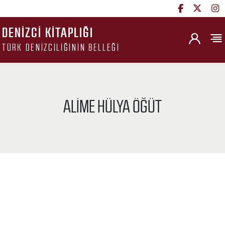
DENIZCI KITAPLIĞI
TÜRK DENIZCILIĞININ BELLEĞI
ALIME HÜLYA ÖĞÜT