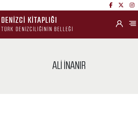
DENIZCI KITAPLIĞI
TÜRK DENIZCILIĞININ BELLEĞI
ALI İNANIR