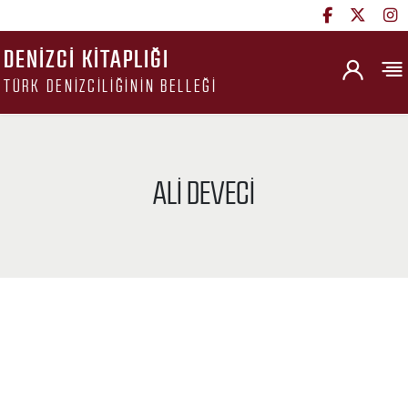
DENIZCI KITAPLIĞI
TÜRK DENIZCILIĞININ BELLEĞI
ALI DEVECI