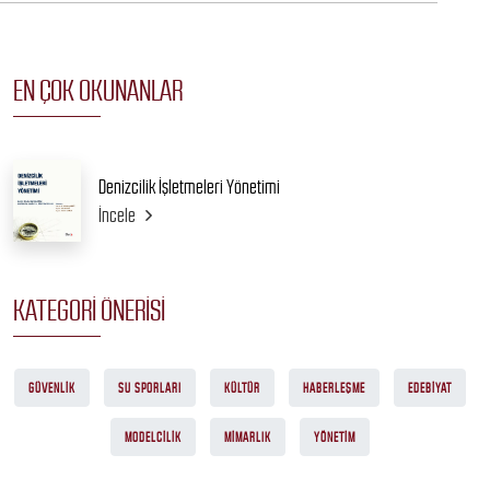
EN ÇOK OKUNANLAR
Denizcilik İşletmeleri Yönetimi
İncele
KATEGORI ÖNERISI
GÜVENLIK
SU SPORLARI
KÜLTÜR
HABERLEŞME
EDEBIYAT
MODELCILIK
MIMARLIK
YÖNETIM