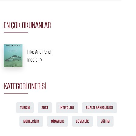
EN ÇOK OKUNANLAR
Pike And Perch
İncele
KATEGORI ÖNERISI
TURIZM
2023
İHTIYOLOJI
SUALTI ARKEOLOJISI
MODELCILIK
MIMARLIK
GÜVENLIK
EĞITIM