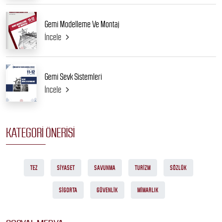
Gemi Modelleme Ve Montaj
İncele
Gemi Sevk Sistemleri
İncele
KATEGORI ÖNERISI
TEZ
SIYASET
SAVUNMA
TURIZM
SÖZLÜK
SIGORTA
GÜVENLIK
MIMARLIK