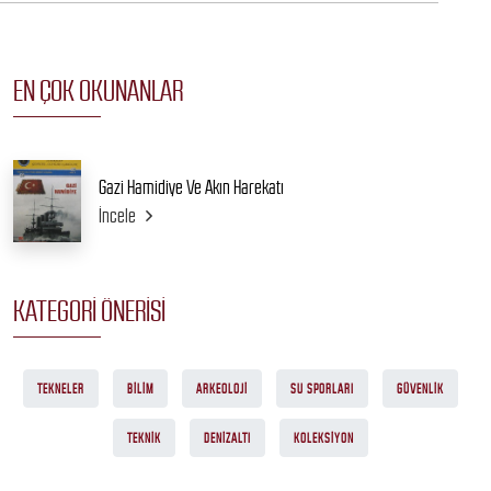
EN ÇOK OKUNANLAR
Gazi Hamidiye Ve Akın Harekatı
İncele
KATEGORI ÖNERISI
TEKNELER
BILIM
ARKEOLOJI
SU SPORLARI
GÜVENLIK
TEKNIK
DENIZALTI
KOLEKSIYON