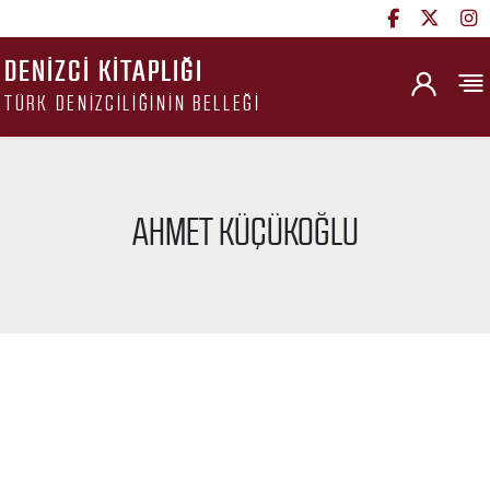
DENIZCI KITAPLIĞI
TÜRK DENIZCILIĞININ BELLEĞI
AHMET KÜÇÜKOĞLU