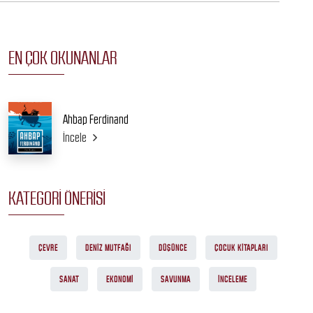
EN ÇOK OKUNANLAR
Ahbap Ferdinand
İncele
KATEGORI ÖNERISI
ÇEVRE
DENIZ MUTFAĞI
DÜŞÜNCE
ÇOCUK KITAPLARI
SANAT
EKONOMI
SAVUNMA
İNCELEME