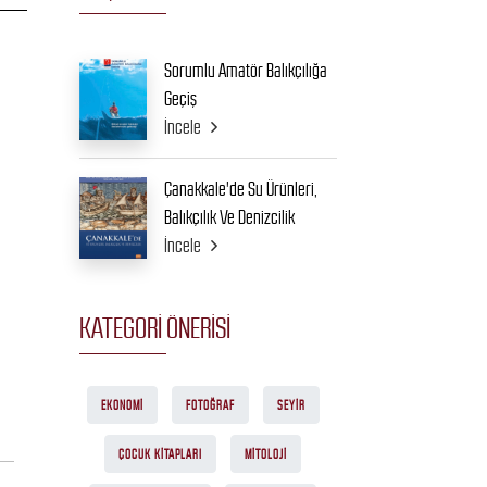
Sorumlu Amatör Balıkçılığa
Geçiş
İncele
Çanakkale'de Su Ürünleri,
Balıkçılık Ve Denizcilik
İncele
KATEGORI ÖNERISI
EKONOMI
FOTOĞRAF
SEYIR
ÇOCUK KITAPLARI
MITOLOJI