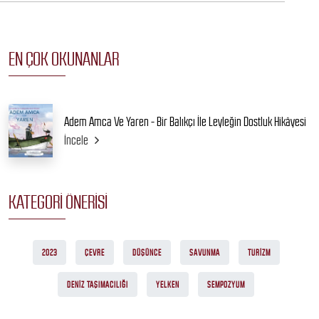
EN ÇOK OKUNANLAR
Adem Amca Ve Yaren - Bir Balıkçı İle Leyleğin Dostluk Hikâyesi
İncele
KATEGORI ÖNERISI
2023
ÇEVRE
DÜŞÜNCE
SAVUNMA
TURIZM
DENIZ TAŞIMACILIĞI
YELKEN
SEMPOZYUM