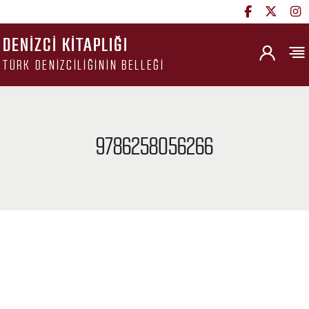
DENIZCI KITAPLIĞI
TÜRK DENIZCILIĞININ BELLEĞI
9786258056266