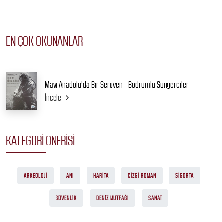
EN ÇOK OKUNANLAR
Mavi Anadolu'da Bir Serüven - Bodrumlu Süngerciler
İncele
KATEGORI ÖNERISI
ARKEOLOJI
ANI
HARITA
ÇIZGI ROMAN
SIGORTA
GÜVENLIK
DENIZ MUTFAĞI
SANAT