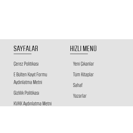
SAYFALAR
HIZLI MENÜ
Çerez Politikası
Yeni Çıkanlar
E Bülten Kayıt Formu
Tüm Kitaplar
Aydınlatma Metni
Sahaf
Gizlilik Politikası
Yazarlar
KVKK Aydınlatma Metni
Veri Sahibi Başvuru Formu
Giriş