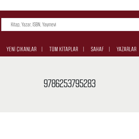
YENI ÇIKANLAR
TÜM KITAPLAR
SAHAF
YAZARLAR
9786253795283