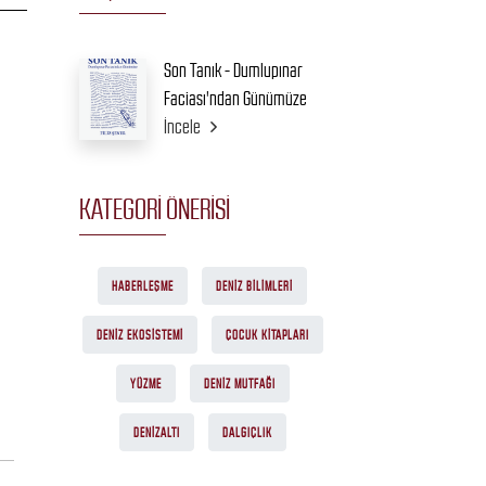
Son Tanık - Dumlupınar
Faciası'ndan Günümüze
İncele
KATEGORI ÖNERISI
HABERLEŞME
DENIZ BILIMLERI
DENIZ EKOSISTEMI
ÇOCUK KITAPLARI
YÜZME
DENIZ MUTFAĞI
DENIZALTI
DALGIÇLIK