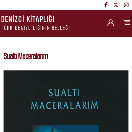
DENIZCI KITAPLIĞI
TÜRK DENIZCILIĞININ BELLEĞI
Sualtı Maceralarım