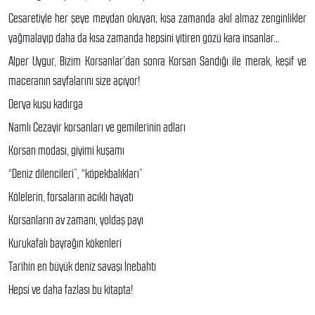
Cesaretiyle her şeye meydan okuyan; kısa zamanda akıl almaz zenginlikler
yağmalayıp daha da kısa zamanda hepsini yitiren gözü kara insanlar…
Alper Uygur, Bizim Korsanlar’dan sonra Korsan Sandığı ile merak, keşif ve
maceranın sayfalarını size açıyor!
Derya kuşu kadırga
Namlı Cezayir korsanları ve gemilerinin adları
Korsan modası, giyimi kuşamı
“Deniz dilencileri”, “köpekbalıkları”
Kölelerin, forsaların acıklı hayatı
Korsanların av zamanı, yoldaş payı
Kurukafalı bayrağın kökenleri
Tarihin en büyük deniz savaşı İnebahtı
Hepsi ve daha fazlası bu kitapta!