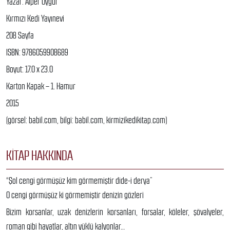
Yazar: Alper Uygur
Kırmızı Kedi Yayınevi
208 Sayfa
ISBN: 9786059908689
Boyut: 17.0 x 23.0
Karton Kapak – 1. Hamur
2015
(görsel: babil.com, bilgi: babil.com, kirmizikedikitap.com)
KITAP HAKKINDA
“Şol cengi görmüşüz kim görmemiştir dide-i derya”
O cengi görmüşüz ki görmemiştir denizin gözleri
Bizim korsanlar, uzak denizlerin korsanları, forsalar, köleler, şövalyeler,
roman gibi hayatlar, altın yüklü kalyonlar…