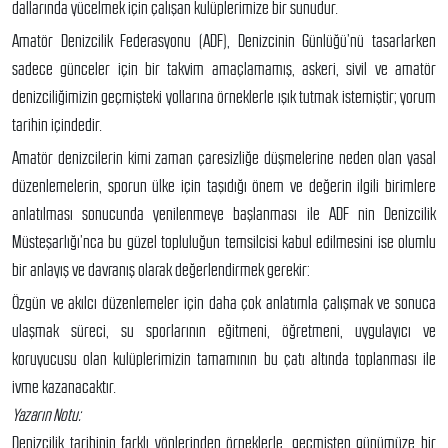
dallarında yücelmek için çalışan kulüplerimize bir sunudur.
Amatör Denizcilik Federasyonu (ADF), Denizcinin Günlüğü’nü tasarlarken
sadece günceler için bir takvim amaçlamamış, askeri, sivil ve amatör
denizciliğimizin geçmişteki yollarına örneklerle ışık tutmak istemiştir; yorum
tarihin içindedir.
Amatör denizcilerin kimi zaman çaresizliğe düşmelerine neden olan yasal
düzenlemelerin, sporun ülke için taşıdığı önem ve değerin ilgili birimlere
anlatılması sonucunda yenilenmeye başlanması ile ADF nin Denizcilik
Müsteşarlığı’nca bu güzel topluluğun temsilcisi kabul edilmesini ise olumlu
bir anlayış ve davranış olarak değerlendirmek gerekir:
Özgün ve akılcı düzenlemeler için daha çok anlatımla çalışmak ve sonuca
ulaşmak süreci, su sporlarının eğitmeni, öğretmeni, uygulayıcı ve
koruyucusu olan kulüplerimizin tamamının bu çatı altında toplanması ile
ivme kazanacaktır.
Yazarın Notu:
Denizcilik tarihinin farklı yönlerinden örneklerle, geçmişten günümüze bir