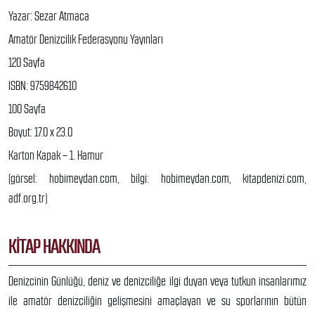
Yazar: Sezar Atmaca
Amatör Denizcilik Federasyonu Yayınları
120 Sayfa
ISBN: 9759842610
100 Sayfa
Boyut: 17.0 x 23.0
Karton Kapak – 1. Hamur
(görsel: hobimeydan.com, bilgi: hobimeydan.com, kitapdenizi.com,
adf.org.tr)
KITAP HAKKINDA
Denizcinin Günlüğü, deniz ve denizciliğe ilgi duyan veya tutkun insanlarımız
ile amatör denizciliğin gelişmesini amaçlayan ve su sporlarının bütün