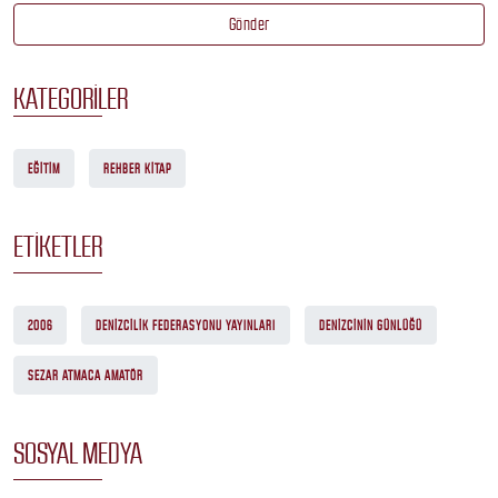
Gönder
KATEGORILER
EĞITIM
REHBER KITAP
ETIKETLER
2006
DENIZCILIK FEDERASYONU YAYINLARI
DENIZCININ GÜNLÜĞÜ
SEZAR ATMACA AMATÖR
SOSYAL MEDYA