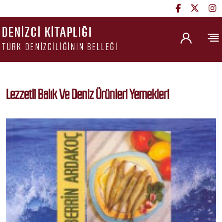
DENIZCI KITAPLIĞI
TÜRK DENIZCILIĞININ BELLEĞI
Lezzetli Balık Ve Deniz Ürünleri Yemekleri