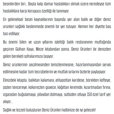
besinlerden biri… Başta kalp damar hastalıkları olmak üzere neredeyse tüm
hastalıklara karşı koruyucu özelliği ile tanınıyor.
En geleneksel besin kaynaklarının başında yer alan balık ve diğer deniz
ürünleri sağlıklı beslenmede önemli bir yer tutuyor. Hemen her diyette baş
tacı ediliyor.
Bu önemi bilen ve uzun yıllarını işlettiği balık restoranının mutfağında
geçiren Gülhan Kaya, Meze kitabından sonra, Deniz Ürünleri ile denizden
gelen bereketi sofralarımıza taşıyor.
Deniz ürünlerinin seçilmesinden temizlenmesine, hazırlanmasından servis
edilmesine kadar tüm tecrübelerini ve mutfak sırlarını bizlerle paylaşıyor.
Elinizdeki kitapta, balıktan kalamara, ahtapottan karidese, börekten köfteye,
şişten tencereye, kokoreçten güvece, kâğıttan kiremide, kızartmadan fırına,
ızgaradan buğulamaya, pilavdan dolmaya, sütlüden otluya 150 özel tarif yer
alıyor…
Sağlık ve lezzeti buluşturan Deniz Ürünleri kalbinize de iyi gelecek!