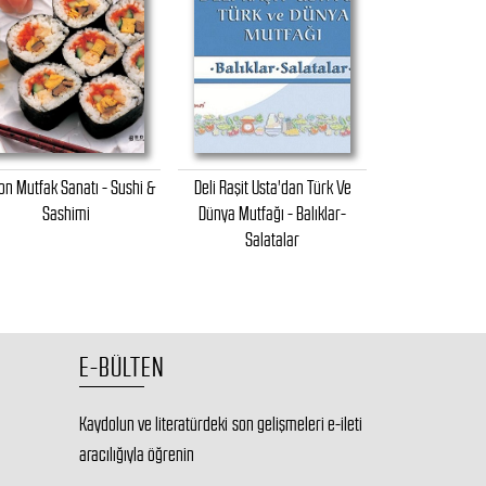
on Mutfak Sanatı - Sushi &
Deli Raşit Usta'dan Türk Ve
Apiko - Balık Yem
Sashimi
Dünya Mutfağı - Balıklar-
Salatalar
E-BÜLTEN
Kaydolun ve literatürdeki son gelişmeleri e-ileti
aracılığıyla öğrenin