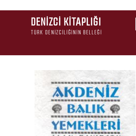
DENIZCI KITAPLIĞI
TÜRK DENIZCILIĞININ BELLEĞI