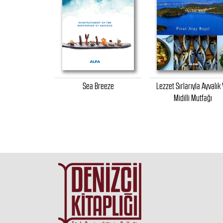
tfağında Deniz
Sea Breeze
Lezzet Sırlarıyla Ayvalık
9. Ve 20. Yüzyıl
Midilli Mutfağı