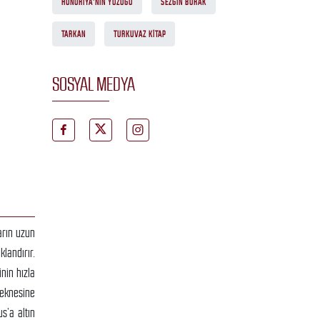
HONORIYA'NIN YÜZÜĞÜ
SEZGIN BURAK
TARKAN
TURKUVAZ KITAP
SOSYAL MEDYA
arın uzun
landırır.
nin hızla
teknesine
s’a altın