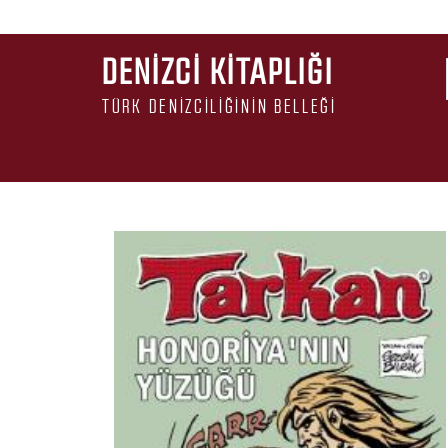
DENIZCI KITAPLIĞI
TÜRK DENIZCILIĞININ BELLEĞI