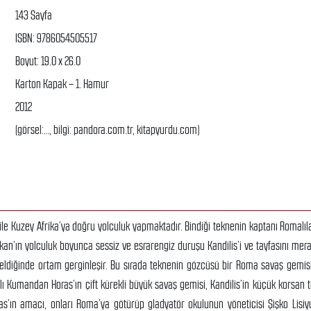
143 Sayfa
ISBN: 9786054505517
Boyut: 19.0 x 26.0
Karton Kapak – 1. Hamur
2012
(görsel:…, bilgi: pandora.com.tr, kitapyurdu.com)
e ile Kuzey Afrika’ya doğru yolculuk yapmaktadır. Bindiği teknenin kaptanı Romalıl
kan’ın yolculuk boyunca sessiz ve esrarengiz duruşu Kandilis’i ve tayfasını merak
ldiğinde ortam gerginleşir. Bu sırada teknenin gözcüsü bir Roma savaş gemisi
ı Kumandan Horas’ın çift kürekli büyük savaş gemisi, Kandilis’in küçük korsan 
as’ın amacı, onları Roma’ya götürüp gladyatör okulunun yöneticisi Şişko Lisiyu