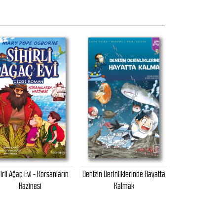
irli Ağaç Evi - Korsanların
Denizin Derinliklerinde Hayatta
Turgut
Hazinesi
Kalmak