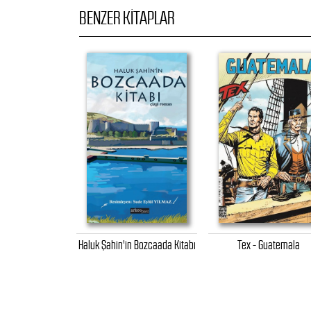
BENZER KITAPLAR
- Deniz Altında
Haluk Şahin'in Bozcaada Kitabı
Tex - Guatemala
ehşet